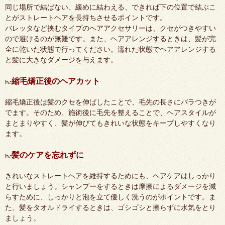
同じ場所で結ばない、緩めに結わえる、できれば下の位置で結ぶこ
とがストレートヘアを長持ちさせるポイントです。
バレッタなど挟むタイプのヘアアクセサリーは、クセがつきやすい
ので避けるのが無難です。また、ヘアアレンジするときは、髪が完
全に乾いた状態で行ってください。濡れた状態でヘアアレンジする
と髪に大きなダメージを与えます。
縮毛矯正後のヘアカット
縮毛矯正後は髪のクセを伸ばしたことで、毛先の長さにバラつきが
でます。そのため、施術後に毛先を整えることで、ヘアスタイルが
まとまりやすく、髪が伸びてもきれいな状態をキープしやすくなり
ます。
髪のケアを忘れずに
きれいなストレートヘアを維持するためにも、ヘアケアはしっかり
と行いましょう。シャンプーをするときは摩擦によるダメージを減
らすために、しっかりと泡を立て優しく洗うのがポイントです。ま
た、髪をタオルドライするときは、ゴシゴシと擦らずに水気をとり
ましょう。