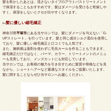
髪を乾かしたあとは、流さないタイプのアウトバストリートメント
で保湿することもおすすめです。髪はダメージを受けると乾燥しや
すく、保湿をしないとクセが出やすくなります。
髪に優しい縮毛矯正
神奈川県
平塚市
にある当サロンでは、髪にダメージを与えない「G-
UPストレート」を行っています。髪と同じ成分シルク蛋白を使用し
ており、髪に優しい縮毛矯正と口コミでも人気です。
また、施術後は薬剤を使わずに毛先カールを作ることもできます。
縮毛矯正だけではなく、パーマ、カラー、トリートメントのメニュ
ーも充実しており、メンズカットにも対応しています。
当サロンでは、お客様の魅力を引き出すために髪質や骨格などを見
ながら、ショートヘアーなど最適なスタイルをご提案いたします。
髪に関することならぜひ当サロンへお越しください。