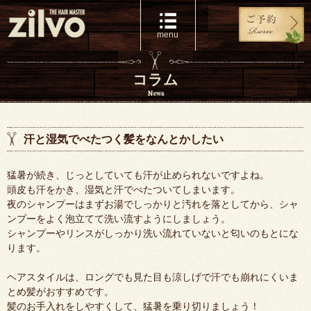
コラム
News
汗と湿気でべたつく髪をなんとかしたい
猛暑が続き、じっとしていても汗が止められないですよね。
頭皮も汗をかき、湿気と汗でべたついてしまいます。
夜のシャンプーはまずお湯でしっかりと汚れを落としてから、シャ
ンプーをよく泡立てて洗い流すようにしましょう。
シャンプーやリンスがしっかり洗い流れていないと匂いのもとにな
ります。
ヘアスタイルは、ロングでも見た目も涼しげで汗でも崩れにくいま
とめ髪がおすすめです。
髪のお手入れをしやすくして、猛暑を乗り切りましょう！